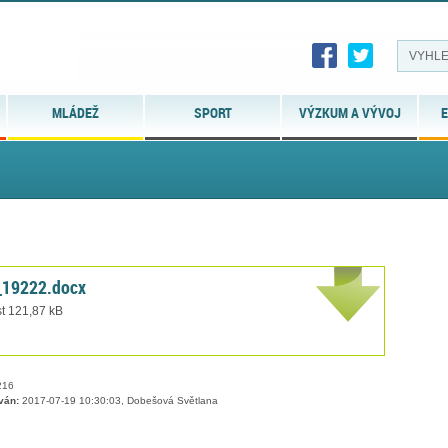
MLÁDEŽ
SPORT
VÝZKUM A VÝVOJ
E
_19222.docx
st 121,87 kB
16
ván:
2017-07-19 10:30:03, Dobešová Světlana