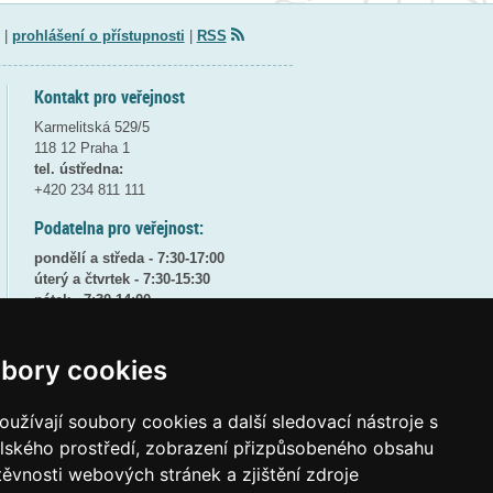
|
prohlášení o přístupnosti
|
RSS
Kontakt pro veřejnost
Karmelitská 529/5
118 12 Praha 1
tel. ústředna:
+420 234 811 111
Podatelna pro veřejnost:
pondělí a středa - 7:30-17:00
úterý a čtvrtek - 7:30-15:30
pátek - 7:30-14:00
8:30 - 9:30 - bezpečnostní přestávka
bory cookies
(více informací
ZDE
)
Elektronická podatelna:
užívají soubory cookies a další sledovací nástroje s
posta@msmt
gov
cz
elského prostředí, zobrazení přizpůsobeného obsahu
ID datové schránky:
vidaawt
těvnosti webových stránek a zjištění zdroje