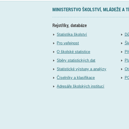
MINISTERSTVO ŠKOLSTVÍ, MLÁDEŽE A 
Rejstříky, databáze
Statistika školství
Dů
Pro veřejnost
Šk
O školské statistice
Př
Sběry statistických dat
Pl
Statistické výstupy a analýzy
Ot
Číselníky a klasifikace
P
Adresáře školských institucí