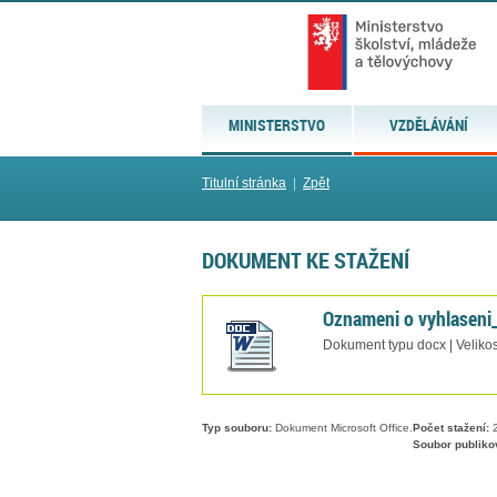
MINISTERSTVO
VZDĚLÁVÁNÍ
Titulní stránka
|
Zpět
DOKUMENT KE STAŽENÍ
Oznameni o vyhlaseni
Dokument typu docx | Veliko
Typ souboru:
Dokument Microsoft Office.
Počet stažení:
2
Soubor publiko