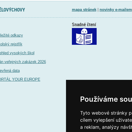
TĚLOVÝCHOVY
mapa stránek
|
novinky e-mailem
Snadné čtení
ležité odkazy
olský rejstřík
ehled vysokých škol
án veřejných zakázek 2026
evřená data
ORTÁL YOUR EUROPE
Používáme sou
Tyto webové stránky po
cílem vylepšení uživat
a reklam, analýzy návš