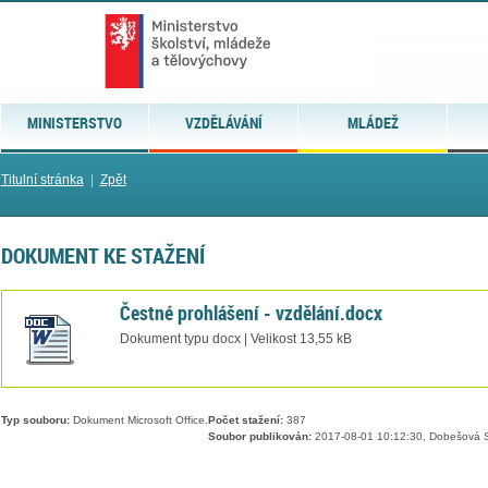
MINISTERSTVO
VZDĚLÁVÁNÍ
MLÁDEŽ
Titulní stránka
|
Zpět
DOKUMENT KE STAŽENÍ
Čestné prohlášení - vzdělání.docx
Dokument typu docx | Velikost 13,55 kB
Typ souboru:
Dokument Microsoft Office.
Počet stažení:
387
Soubor publikován:
2017-08-01 10:12:30, Dobešová S