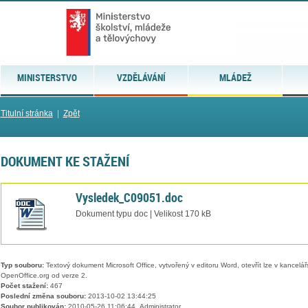
MINISTERSTVO
VZDĚLÁVÁNÍ
MLÁDEŽ
Titulní stránka
|
Zpět
DOKUMENT KE STAŽENÍ
Vysledek_C09051.doc
Dokument typu doc | Velikost 170 kB
Typ souboru:
Textový dokument Microsoft Office, vytvořený v editoru Word, otevřít lze v kancelářs
OpenOffice.org od verze 2.
Počet stažení:
467
Poslední změna souboru:
2013-10-02 13:44:25
Soubor publikován:
2010-05-26 11:06:44, Administrator