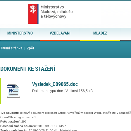
MINISTERSTVO
VZDĚLÁVÁNÍ
MLÁDEŽ
Titulní stránka
|
Zpět
DOKUMENT KE STAŽENÍ
Vysledek_C09065.doc
Dokument typu doc | Velikost 156,5 kB
Typ souboru:
Textový dokument Microsoft Office, vytvořený v editoru Word, otevřít lze v kancelářs
OpenOffice.org od verze 2.
Počet stažení:
296
Poslední změna souboru:
2013-09-02 10:13:26
Soubor publikován:
2010-05-26 11:06:44, Administrator