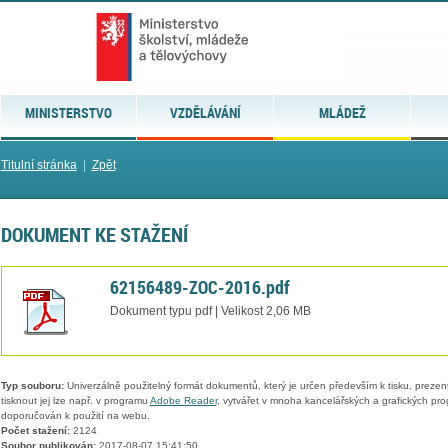
MINISTERSTVO
VZDĚLÁVÁNÍ
MLÁDEŽ
Titulní stránka
|
Zpět
DOKUMENT KE STAŽENÍ
62156489-ZOC-2016.pdf
Dokument typu pdf | Velikost 2,06 MB
Typ souboru:
Univerzálně použitelný formát dokumentů, který je určen především k tisku, prezen
tisknout jej lze např. v programu
Adobe Reader
, vytvářet v mnoha kancelářských a grafických pr
doporučován k použití na webu.
Počet stažení:
2124
Soubor publikován:
2017-08-07 15:41:50