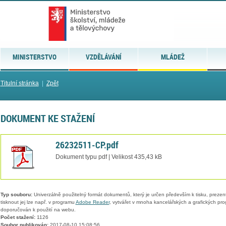
MINISTERSTVO
VZDĚLÁVÁNÍ
MLÁDEŽ
Titulní stránka
|
Zpět
DOKUMENT KE STAŽENÍ
26232511-CP.pdf
Dokument typu pdf | Velikost 435,43 kB
Typ souboru:
Univerzálně použitelný formát dokumentů, který je určen především k tisku, prezen
tisknout jej lze např. v programu
Adobe Reader
, vytvářet v mnoha kancelářských a grafických pr
doporučován k použití na webu.
Počet stažení:
1126
Soubor publikován:
2017-08-10 15:08:56