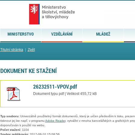
MINISTERSTVO
VZDĚLÁVÁNÍ
MLÁDEŽ
Titulní stránka
|
Zpět
DOKUMENT KE STAŽENÍ
26232511-VPOV.pdf
Dokument typu pdf | Velikost 455,72 kB
Typ souboru:
Univerzálně použitelný formát dokumentů, který je určen především k tisku, prezen
tisknout jej lze např. v programu
Adobe Reader
, vytvářet v mnoha kancelářských a grafických pr
doporučován k použití na webu.
Počet stažení:
1104
Soubor publikován:
2017-08-10 15:08:56