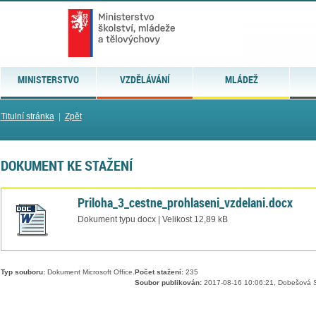
MINISTERSTVO
VZDĚLÁVÁNÍ
MLÁDEŽ
Titulní stránka
|
Zpět
DOKUMENT KE STAŽENÍ
Priloha_3_cestne_prohlaseni_vzdelani.docx
Dokument typu docx | Velikost 12,89 kB
Typ souboru:
Dokument Microsoft Office.
Počet stažení:
235
Soubor publikován:
2017-08-16 10:06:21, Dobešová S