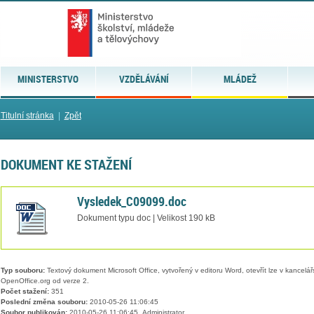
MINISTERSTVO
VZDĚLÁVÁNÍ
MLÁDEŽ
Titulní stránka
|
Zpět
DOKUMENT KE STAŽENÍ
Vysledek_C09099.doc
Dokument typu doc | Velikost 190 kB
Typ souboru:
Textový dokument Microsoft Office, vytvořený v editoru Word, otevřít lze v kancelářs
OpenOffice.org od verze 2.
Počet stažení:
351
Poslední změna souboru:
2010-05-26 11:06:45
Soubor publikován:
2010-05-26 11:06:45, Administrator