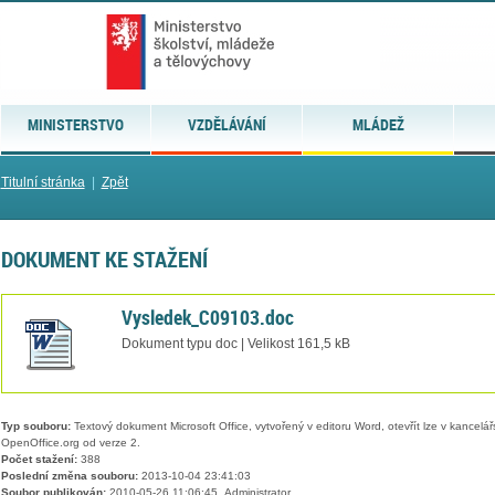
MINISTERSTVO
VZDĚLÁVÁNÍ
MLÁDEŽ
Titulní stránka
|
Zpět
DOKUMENT KE STAŽENÍ
Vysledek_C09103.doc
Dokument typu doc | Velikost 161,5 kB
Typ souboru:
Textový dokument Microsoft Office, vytvořený v editoru Word, otevřít lze v kancelářs
OpenOffice.org od verze 2.
Počet stažení:
388
Poslední změna souboru:
2013-10-04 23:41:03
Soubor publikován:
2010-05-26 11:06:45, Administrator