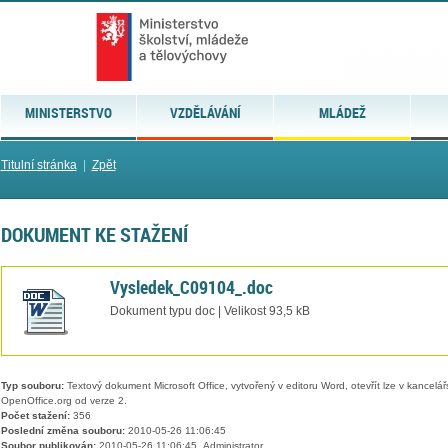
MINISTERSTVO
VZDĚLÁVÁNÍ
MLÁDEŽ
Titulní stránka
|
Zpět
DOKUMENT KE STAŽENÍ
Vysledek_C09104_.doc
Dokument typu doc | Velikost 93,5 kB
Typ souboru:
Textový dokument Microsoft Office, vytvořený v editoru Word, otevřít lze v kancelářs
OpenOffice.org od verze 2.
Počet stažení:
356
Poslední změna souboru:
2010-05-26 11:06:45
Soubor publikován:
2010-05-26 11:06:45, Administrator