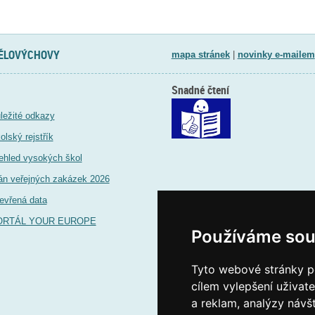
TĚLOVÝCHOVY
mapa stránek
|
novinky e-mailem
Snadné čtení
ležité odkazy
olský rejstřík
ehled vysokých škol
án veřejných zakázek 2026
evřená data
ORTÁL YOUR EUROPE
Používáme sou
Tyto webové stránky po
cílem vylepšení uživat
a reklam, analýzy návš