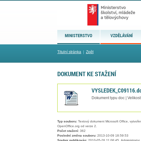
MINISTERSTVO
VZDĚLÁVÁNÍ
Titulní stránka
|
Zpět
DOKUMENT KE STAŽENÍ
VYSLEDEK_C09116.d
Dokument typu doc | Velikost
Typ souboru:
Textový dokument Microsoft Office, vytvořený
OpenOffice.org od verze 2.
Počet stažení:
362
Poslední změna souboru:
2013-10-09 18:59:53
Soubor publikován:
2010-05-26 11:06:45, Administrator