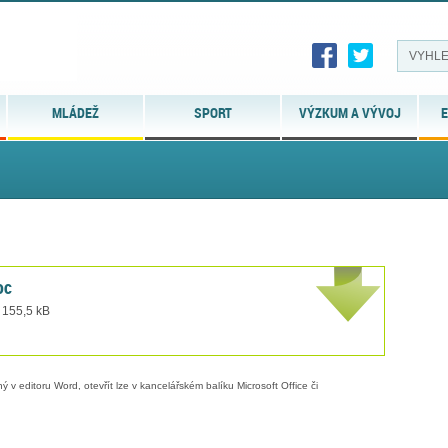
MLÁDEŽ
SPORT
VÝZKUM A VÝVOJ
E
oc
 155,5 kB
 v editoru Word, otevřít lze v kancelářském balíku Microsoft Office či