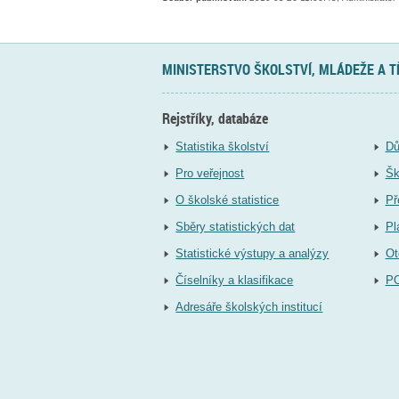
MINISTERSTVO ŠKOLSTVÍ, MLÁDEŽE A 
Rejstříky, databáze
Statistika školství
Dů
Pro veřejnost
Šk
O školské statistice
Př
Sběry statistických dat
Pl
Statistické výstupy a analýzy
Ot
Číselníky a klasifikace
P
Adresáře školských institucí