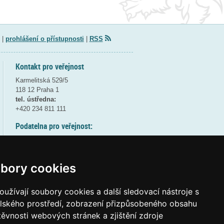
|
prohlášení o přístupnosti
|
RSS
Kontakt pro veřejnost
Karmelitská 529/5
118 12 Praha 1
tel. ústředna:
+420 234 811 111
Podatelna pro veřejnost:
pondělí a středa - 7:30-17:00
úterý a čtvrtek - 7:30-15:30
pátek - 7:30-14:00
bory cookies
8:30 - 9:30 - bezpečnostní přestávka
(více informací
ZDE
)
užívají soubory cookies a další sledovací nástroje s
elského prostředí, zobrazení přizpůsobeného obsahu
Elektronická podatelna:
těvnosti webových stránek a zjištění zdroje
posta@msmt
gov
cz