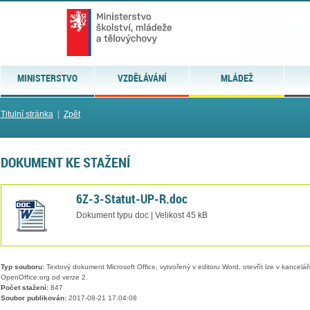
MINISTERSTVO
VZDĚLÁVÁNÍ
MLÁDEŽ
Titulní stránka
|
Zpět
DOKUMENT KE STAŽENÍ
6Z-3-Statut-UP-R.doc
Dokument typu doc | Velikost 45 kB
Typ souboru:
Textový dokument Microsoft Office, vytvořený v editoru Word, otevřít lze v kancelářs
OpenOffice.org od verze 2.
Počet stažení:
847
Soubor publikován:
2017-08-21 17:04:08