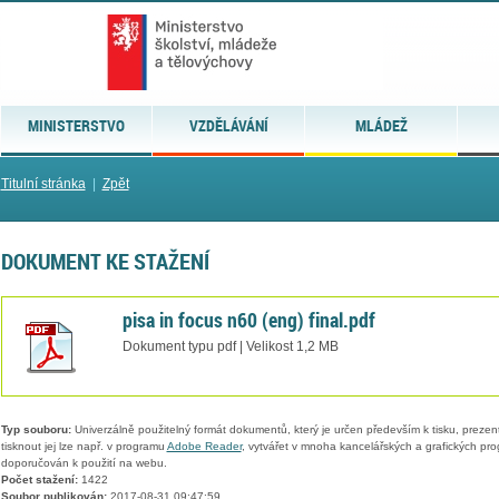
MINISTERSTVO
VZDĚLÁVÁNÍ
MLÁDEŽ
Titulní stránka
|
Zpět
DOKUMENT KE STAŽENÍ
pisa in focus n60 (eng) final.pdf
Dokument typu pdf | Velikost 1,2 MB
Typ souboru:
Univerzálně použitelný formát dokumentů, který je určen především k tisku, prezen
tisknout jej lze např. v programu
Adobe Reader
, vytvářet v mnoha kancelářských a grafických pr
doporučován k použití na webu.
Počet stažení:
1422
Soubor publikován:
2017-08-31 09:47:59