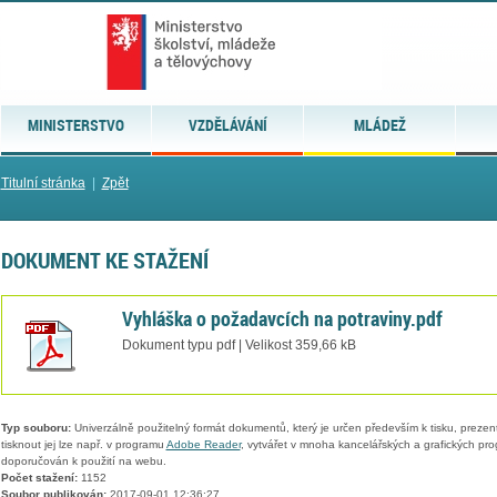
MINISTERSTVO
VZDĚLÁVÁNÍ
MLÁDEŽ
Titulní stránka
|
Zpět
DOKUMENT KE STAŽENÍ
Vyhláška o požadavcích na potraviny.pdf
Dokument typu pdf | Velikost 359,66 kB
Typ souboru:
Univerzálně použitelný formát dokumentů, který je určen především k tisku, prezen
tisknout jej lze např. v programu
Adobe Reader
, vytvářet v mnoha kancelářských a grafických pr
doporučován k použití na webu.
Počet stažení:
1152
Soubor publikován:
2017-09-01 12:36:27