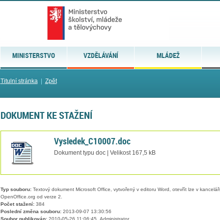
MINISTERSTVO
VZDĚLÁVÁNÍ
MLÁDEŽ
Titulní stránka
|
Zpět
DOKUMENT KE STAŽENÍ
Vysledek_C10007.doc
Dokument typu doc | Velikost 167,5 kB
Typ souboru:
Textový dokument Microsoft Office, vytvořený v editoru Word, otevřít lze v kancelářs
OpenOffice.org od verze 2.
Počet stažení:
384
Poslední změna souboru:
2013-09-07 13:30:56
Soubor publikován:
2010-05-26 11:06:45, Administrator