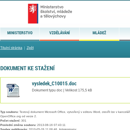
MINISTERSTVO
VZDĚLÁVÁNÍ
MLÁDEŽ
Titulní stránka
|
Zpět
DOKUMENT KE STAŽENÍ
vysledek_C10015.doc
Dokument typu doc | Velikost 175,5 kB
Typ souboru:
Textový dokument Microsoft Office, vytvořený v editoru Word, otevřít lze v kancelářs
OpenOffice.org od verze 2.
Počet stažení:
301
Poslední změna souboru:
2013-08-16 07:43:11
Soubor publikován:
2010-05-26 11:06:46, Administrator