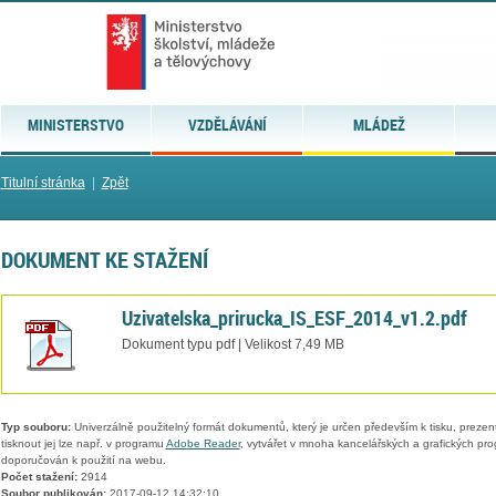
MINISTERSTVO
VZDĚLÁVÁNÍ
MLÁDEŽ
Titulní stránka
|
Zpět
DOKUMENT KE STAŽENÍ
Uzivatelska_prirucka_IS_ESF_2014_v1.2.pdf
Dokument typu pdf | Velikost 7,49 MB
Typ souboru:
Univerzálně použitelný formát dokumentů, který je určen především k tisku, prezen
tisknout jej lze např. v programu
Adobe Reader
, vytvářet v mnoha kancelářských a grafických pr
doporučován k použití na webu.
Počet stažení:
2914
Soubor publikován:
2017-09-12 14:32:10