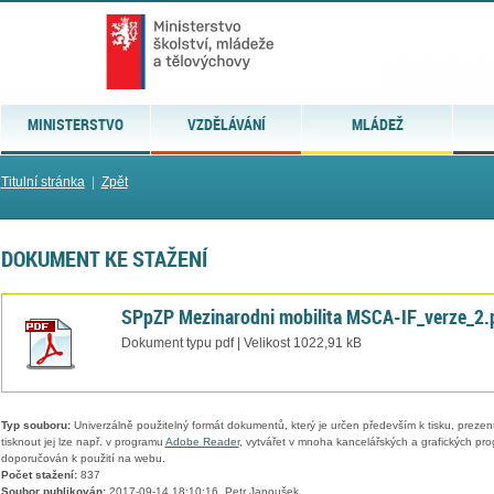
MINISTERSTVO
VZDĚLÁVÁNÍ
MLÁDEŽ
Titulní stránka
|
Zpět
DOKUMENT KE STAŽENÍ
SPpZP Mezinarodni mobilita MSCA-IF_verze_2.
Dokument typu pdf | Velikost 1022,91 kB
Typ souboru:
Univerzálně použitelný formát dokumentů, který je určen především k tisku, prezen
tisknout jej lze např. v programu
Adobe Reader
, vytvářet v mnoha kancelářských a grafických pr
doporučován k použití na webu.
Počet stažení:
837
Soubor publikován:
2017-09-14 18:10:16, Petr Janoušek