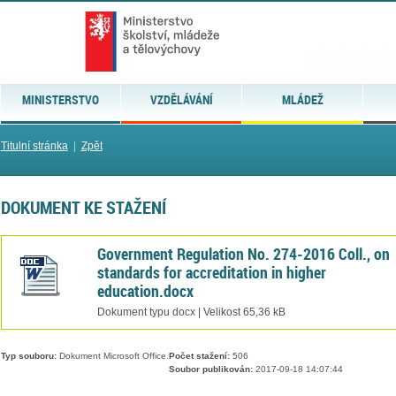
MINISTERSTVO
VZDĚLÁVÁNÍ
MLÁDEŽ
Titulní stránka
|
Zpět
DOKUMENT KE STAŽENÍ
Government Regulation No. 274-2016 Coll., on
standards for accreditation in higher
education.docx
Dokument typu docx | Velikost 65,36 kB
Typ souboru:
Dokument Microsoft Office.
Počet stažení:
506
Soubor publikován:
2017-09-18 14:07:44