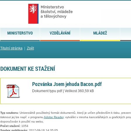
MINISTERSTVO
VZDĚLÁVÁNÍ
MLÁDEŽ
Titulní stránka
|
Zpět
DOKUMENT KE STAŽENÍ
Pozvánka Jsem jehuda Bacon.pdf
Dokument typu pdf | Velikost 360,59 kB
Typ souboru:
Univerzálně použitelný formát dokumentů, který je určen především k tisku, prezen
tisknout jej lze např. v programu
Adobe Reader
, vytvářet v mnoha kancelářských a grafických pr
doporučován k použití na webu.
Počet stažení:
1054
Soubor publikován:
2017-09-18 14:35:05