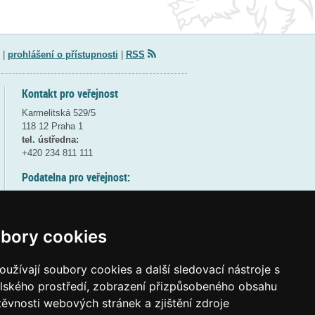
|
prohlášení o přístupnosti
|
RSS
Kontakt pro veřejnost
Karmelitská 529/5
118 12 Praha 1
tel. ústředna:
+420 234 811 111
Podatelna pro veřejnost:
pondělí a středa - 7:30-17:00
úterý a čtvrtek - 7:30-15:30
pátek - 7:30-14:00
bory cookies
8:30 - 9:30 - bezpečnostní přestávka
(více informací
ZDE
)
užívají soubory cookies a další sledovací nástroje s
elského prostředí, zobrazení přizpůsobeného obsahu
Elektronická podatelna:
těvnosti webových stránek a zjištění zdroje
posta@msmt
gov
cz