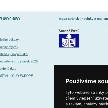
TĚLOVÝCHOVY
mapa stránek
|
novinky e-mailem
Snadné čtení
ležité odkazy
olský rejstřík
ehled vysokých škol
án veřejných zakázek 2026
evřená data
ORTÁL YOUR EUROPE
Používáme sou
Tyto webové stránky po
cílem vylepšení uživat
a reklam, analýzy návš