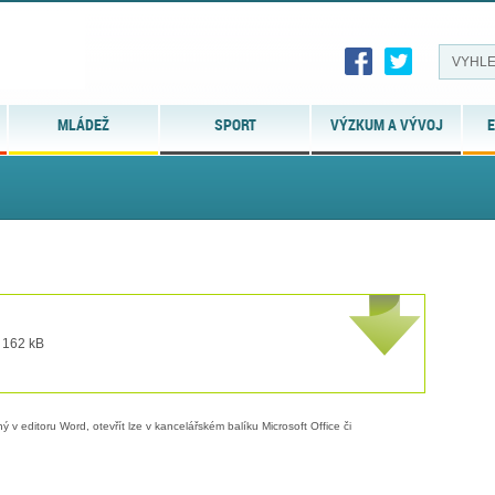
MLÁDEŽ
SPORT
VÝZKUM A VÝVOJ
E
t 162 kB
 v editoru Word, otevřít lze v kancelářském balíku Microsoft Office či