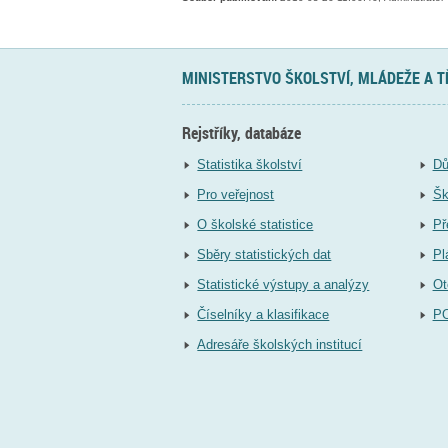
MINISTERSTVO ŠKOLSTVÍ, MLÁDEŽE A 
Rejstříky, databáze
Statistika školství
Dů
Pro veřejnost
Šk
O školské statistice
Př
Sběry statistických dat
Pl
Statistické výstupy a analýzy
Ot
Číselníky a klasifikace
P
Adresáře školských institucí