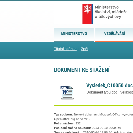
MINISTERSTVO
VZDĚLÁVÁNÍ
Titulní stránka
|
Zpět
DOKUMENT KE STAŽENÍ
Vysledek_C10050.doc
Dokument typu doc | Velikos
Typ souboru:
Textový dokument Microsoft Office, vytvořený
OpenOffice.org od verze 2.
Počet stažení:
332
Poslední změna souboru:
2013-09-10 20:35:50
Soubor publikován:
2010-05-26 11:06:46, Administrator