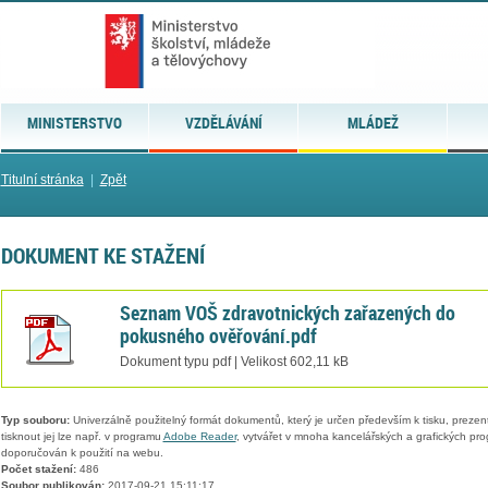
MINISTERSTVO
VZDĚLÁVÁNÍ
MLÁDEŽ
Titulní stránka
|
Zpět
DOKUMENT KE STAŽENÍ
Seznam VOŠ zdravotnických zařazených do
pokusného ověřování.pdf
Dokument typu pdf | Velikost 602,11 kB
Typ souboru:
Univerzálně použitelný formát dokumentů, který je určen především k tisku, prezen
tisknout jej lze např. v programu
Adobe Reader
, vytvářet v mnoha kancelářských a grafických pr
doporučován k použití na webu.
Počet stažení:
486
Soubor publikován:
2017-09-21 15:11:17