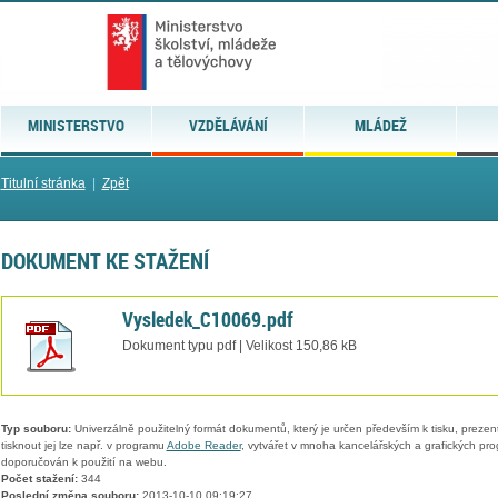
MINISTERSTVO
VZDĚLÁVÁNÍ
MLÁDEŽ
Titulní stránka
|
Zpět
DOKUMENT KE STAŽENÍ
Vysledek_C10069.pdf
Dokument typu pdf | Velikost 150,86 kB
Typ souboru:
Univerzálně použitelný formát dokumentů, který je určen především k tisku, prezen
tisknout jej lze např. v programu
Adobe Reader
, vytvářet v mnoha kancelářských a grafických pr
doporučován k použití na webu.
Počet stažení:
344
Poslední změna souboru:
2013-10-10 09:19:27