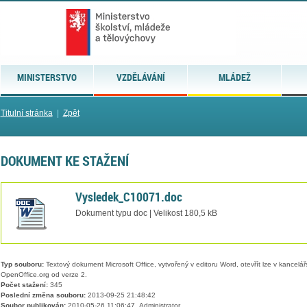
MINISTERSTVO
VZDĚLÁVÁNÍ
MLÁDEŽ
Titulní stránka
|
Zpět
DOKUMENT KE STAŽENÍ
Vysledek_C10071.doc
Dokument typu doc | Velikost 180,5 kB
Typ souboru:
Textový dokument Microsoft Office, vytvořený v editoru Word, otevřít lze v kancelářs
OpenOffice.org od verze 2.
Počet stažení:
345
Poslední změna souboru:
2013-09-25 21:48:42
Soubor publikován:
2010-05-26 11:06:47, Administrator