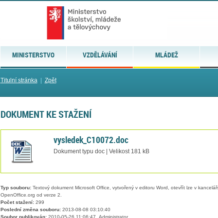
MINISTERSTVO
VZDĚLÁVÁNÍ
MLÁDEŽ
Titulní stránka
|
Zpět
DOKUMENT KE STAŽENÍ
vysledek_C10072.doc
Dokument typu doc | Velikost 181 kB
Typ souboru:
Textový dokument Microsoft Office, vytvořený v editoru Word, otevřít lze v kancelářs
OpenOffice.org od verze 2.
Počet stažení:
299
Poslední změna souboru:
2013-08-08 03:10:40
Soubor publikován:
2010-05-26 11:06:47, Administrator