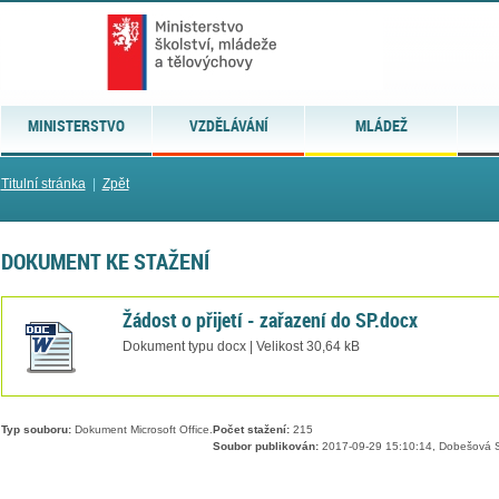
MINISTERSTVO
VZDĚLÁVÁNÍ
MLÁDEŽ
Titulní stránka
|
Zpět
DOKUMENT KE STAŽENÍ
Žádost o přijetí - zařazení do SP.docx
Dokument typu docx | Velikost 30,64 kB
Typ souboru:
Dokument Microsoft Office.
Počet stažení:
215
Soubor publikován:
2017-09-29 15:10:14, Dobešová S