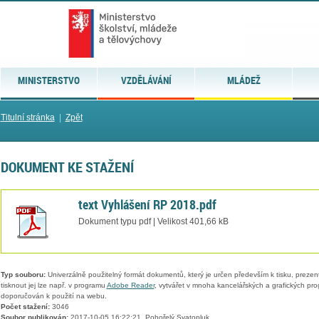
MINISTERSTVO
VZDĚLÁVÁNÍ
MLÁDEŽ
Titulní stránka
|
Zpět
DOKUMENT KE STAŽENÍ
text Vyhlášení RP 2018.pdf
Dokument typu pdf | Velikost 401,66 kB
Typ souboru:
Univerzálně použitelný formát dokumentů, který je určen především k tisku, prezen
tisknout jej lze např. v programu
Adobe Reader
, vytvářet v mnoha kancelářských a grafických pr
doporučován k použití na webu.
Počet stažení:
3046
Soubor publikován:
2017-10-05 16:22:21, Pohořelý Svatopluk