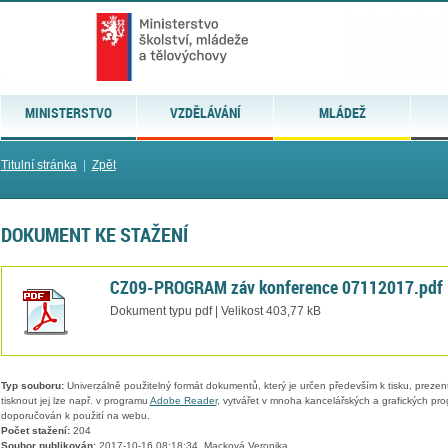
MINISTERSTVO
VZDĚLÁVÁNÍ
MLÁDEŽ
Titulní stránka
|
Zpět
DOKUMENT KE STAŽENÍ
CZ09-PROGRAM záv konference 07112017.pdf
Dokument typu pdf | Velikost 403,77 kB
Typ souboru:
Univerzálně použitelný formát dokumentů, který je určen především k tisku, prezen
tisknout jej lze např. v programu
Adobe Reader
, vytvářet v mnoha kancelářských a grafických pr
doporučován k použití na webu.
Počet stažení:
204
Soubor publikován:
2017-10-16 08:18:34, Macková Veronika