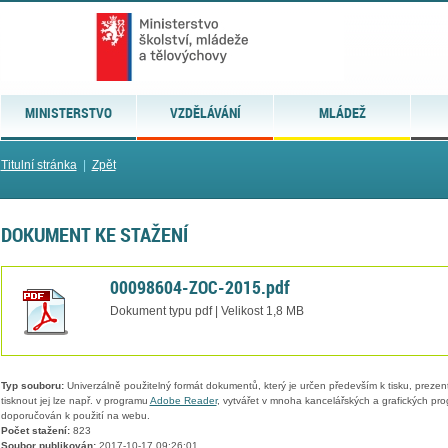
MINISTERSTVO
VZDĚLÁVÁNÍ
MLÁDEŽ
Titulní stránka
|
Zpět
DOKUMENT KE STAŽENÍ
00098604-ZOC-2015.pdf
Dokument typu pdf | Velikost 1,8 MB
Typ souboru:
Univerzálně použitelný formát dokumentů, který je určen především k tisku, prezen
tisknout jej lze např. v programu
Adobe Reader
, vytvářet v mnoha kancelářských a grafických pr
doporučován k použití na webu.
Počet stažení:
823
Soubor publikován:
2017-10-17 09:26:01