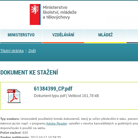
MINISTERSTVO
VZDĚLÁVÁNÍ
MLÁDEŽ
Titulní stránka
|
Zpět
DOKUMENT KE STAŽENÍ
61384399_CP.pdf
Dokument typu pdf | Velikost 161,78 kB
Typ souboru:
Univerzálně použitelný formát dokumentů, který je určen především k tisku, prezen
tisknout jej lze např. v programu
Adobe Reader
, vytvářet v mnoha kancelářských a grafických pr
doporučován k použití na webu.
Počet stažení:
620
Soubor publikován:
2017-10-17 10:59:55