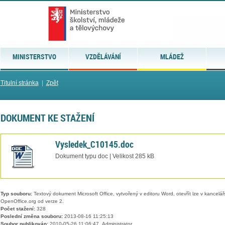
MINISTERSTVO
VZDĚLÁVÁNÍ
MLÁDEŽ
Titulní stránka
|
Zpět
DOKUMENT KE STAŽENÍ
Vysledek_C10145.doc
Dokument typu doc | Velikost 285 kB
Typ souboru:
Textový dokument Microsoft Office, vytvořený v editoru Word, otevřít lze v kancelářs
OpenOffice.org od verze 2.
Počet stažení:
328
Poslední změna souboru:
2013-08-16 11:25:13
Soubor publikován:
2010-05-26 11:06:47, Administrator