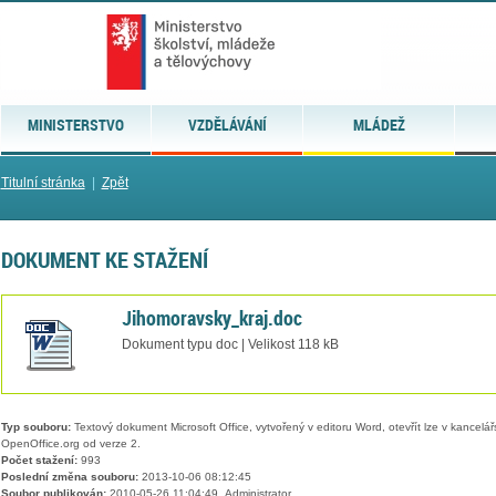
MINISTERSTVO
VZDĚLÁVÁNÍ
MLÁDEŽ
Titulní stránka
|
Zpět
DOKUMENT KE STAŽENÍ
Jihomoravsky_kraj.doc
Dokument typu doc | Velikost 118 kB
Typ souboru:
Textový dokument Microsoft Office, vytvořený v editoru Word, otevřít lze v kancelářs
OpenOffice.org od verze 2.
Počet stažení:
993
Poslední změna souboru:
2013-10-06 08:12:45
Soubor publikován:
2010-05-26 11:04:49, Administrator