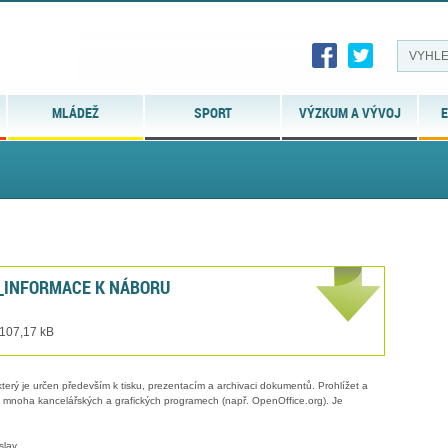
MLÁDEŽ
SPORT
VÝZKUM A VÝVOJ
E
_INFORMACE K NÁBORU
 107,17 kB
erý je určen především k tisku, prezentacím a archivaci dokumentů. Prohlížet a
 v mnoha kancelářských a grafických programech (např. OpenOffice.org). Je
slav