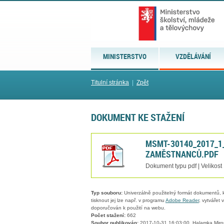
MINISTERSTVO
VZDĚLÁVÁNÍ
Titulní stránka
|
Zpět
DOKUMENT KE STAŽENÍ
MSMT-30140_2017_1
ZAMĚSTNANCŮ.PDF
Dokument typu pdf | Velikost
Typ souboru:
Univerzálně použitelný formát dokumentů, kt
tisknout jej lze např. v programu
Adobe Reader
, vytvářet
doporučován k použití na webu.
Počet stažení:
662
Soubor publikován:
2017-10-31 16:03:00, Halamka Miro