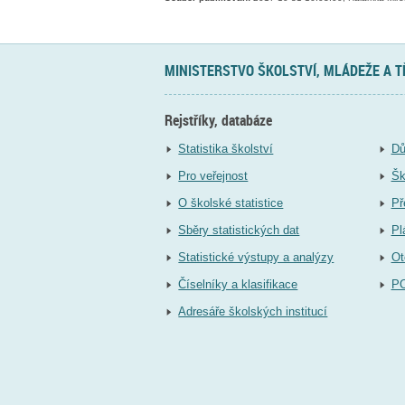
MINISTERSTVO ŠKOLSTVÍ, MLÁDEŽE A 
Rejstříky, databáze
Statistika školství
Dů
Pro veřejnost
Šk
O školské statistice
Př
Sběry statistických dat
Pl
Statistické výstupy a analýzy
Ot
Číselníky a klasifikace
P
Adresáře školských institucí