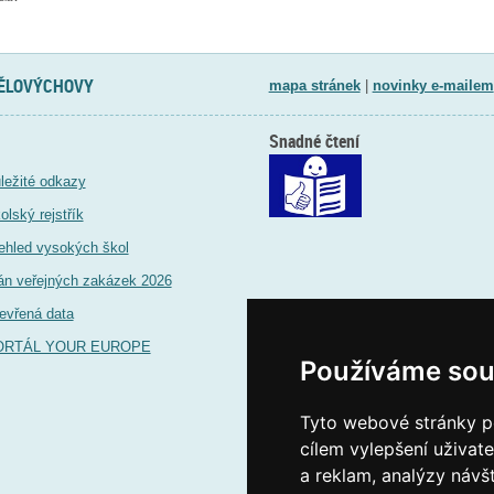
TĚLOVÝCHOVY
mapa stránek
|
novinky e-mailem
Snadné čtení
ležité odkazy
olský rejstřík
ehled vysokých škol
án veřejných zakázek 2026
evřená data
ORTÁL YOUR EUROPE
Používáme sou
Tyto webové stránky po
cílem vylepšení uživat
a reklam, analýzy návš