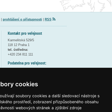
|
prohlášení o přístupnosti
|
RSS
Kontakt pro veřejnost
Karmelitská 529/5
118 12 Praha 1
tel. ústředna:
+420 234 811 111
Podatelna pro veřejnost:
pondělí a středa - 7:30-17:00
úterý a čtvrtek - 7:30-15:30
pátek - 7:30-14:00
bory cookies
8:30 - 9:30 - bezpečnostní přestávka
(více informací
ZDE
)
užívají soubory cookies a další sledovací nástroje s
elského prostředí, zobrazení přizpůsobeného obsahu
Elektronická podatelna:
těvnosti webových stránek a zjištění zdroje
posta@msmt
gov
cz