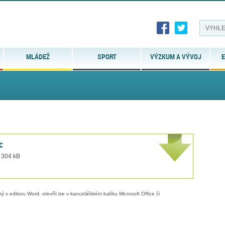
MLÁDEŽ
SPORT
VÝZKUM A VÝVOJ
E
c
t 304 kB
 v editoru Word, otevřít lze v kancelářském balíku Microsoft Office či