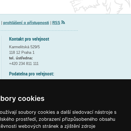
|
prohlášení o přístupnosti
|
RSS
Kontakt pro veřejnost
Karmelitská 529/5
118 12 Praha 1
tel. ústředna:
+420 234 811 111
Podatelna pro veřejnost:
pondělí a středa - 7:30-17:00
úterý a čtvrtek - 7:30-15:30
pátek - 7:30-14:00
bory cookies
8:30 - 9:30 - bezpečnostní přestávka
(více informací
ZDE
)
užívají soubory cookies a další sledovací nástroje s
elského prostředí, zobrazení přizpůsobeného obsahu
Elektronická podatelna:
těvnosti webových stránek a zjištění zdroje
posta@msmt
gov
cz