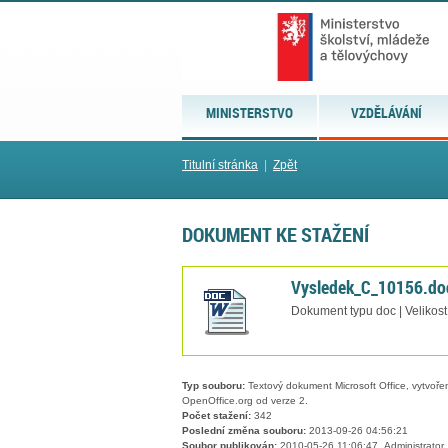
MINISTERSTVO
VZDĚLÁVÁNÍ
Titulní stránka
|
Zpět
DOKUMENT KE STAŽENÍ
Vysledek_C_10156.do
Dokument typu doc | Velikos
Typ souboru:
Textový dokument Microsoft Office, vytvořený
OpenOffice.org od verze 2.
Počet stažení:
342
Poslední změna souboru:
2013-09-26 04:56:21
Soubor publikován:
2010-05-26 11:06:47, Administrator