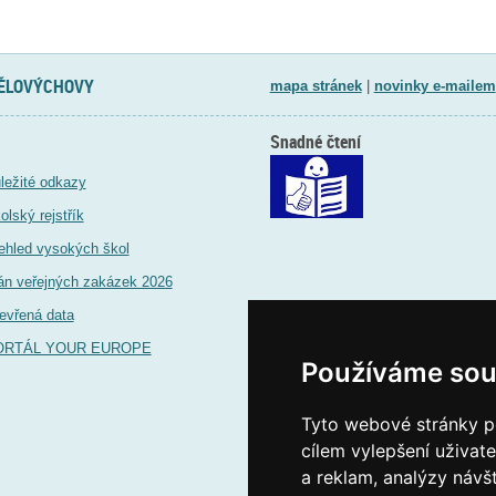
TĚLOVÝCHOVY
mapa stránek
|
novinky e-mailem
Snadné čtení
ležité odkazy
olský rejstřík
ehled vysokých škol
án veřejných zakázek 2026
evřená data
ORTÁL YOUR EUROPE
Používáme sou
Tyto webové stránky po
cílem vylepšení uživat
a reklam, analýzy návš