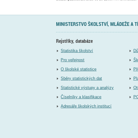
MINISTERSTVO ŠKOLSTVÍ, MLÁDEŽE A 
Rejstříky, databáze
Statistika školství
Dů
Pro veřejnost
Šk
O školské statistice
Př
Sběry statistických dat
Pl
Statistické výstupy a analýzy
Ot
Číselníky a klasifikace
P
Adresáře školských institucí