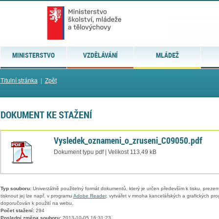
MINISTERSTVO
VZDĚLÁVÁNÍ
MLÁDEŽ
Titulní stránka
|
Zpět
DOKUMENT KE STAŽENÍ
Vysledek_oznameni_o_zruseni_C09050.pdf
Dokument typu pdf | Velikost 113,49 kB
Typ souboru:
Univerzálně použitelný formát dokumentů, který je určen především k tisku, prezen
tisknout jej lze např. v programu
Adobe Reader
, vytvářet v mnoha kancelářských a grafických pr
doporučován k použití na webu.
Počet stažení:
294
Poslední změna souboru:
2013-10-05 16:31:23