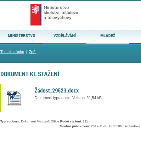
MINISTERSTVO
VZDĚLÁVÁNÍ
MLÁDEŽ
Titulní stránka
|
Zpět
DOKUMENT KE STAŽENÍ
Žádost_29523.docx
Dokument typu docx | Velikost 31,54 kB
Typ souboru:
Dokument Microsoft Office.
Počet stažení:
211
Soubor publikován:
2017-11-03 12:51:06, Svobodová