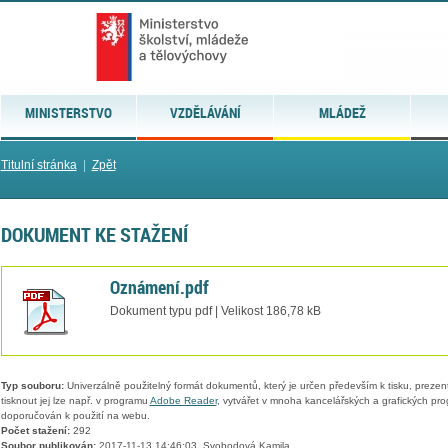
MINISTERSTVO
VZDĚLÁVÁNÍ
MLÁDEŽ
Titulní stránka
|
Zpět
DOKUMENT KE STAŽENÍ
Oznámení.pdf
Dokument typu pdf | Velikost 186,78 kB
Typ souboru:
Univerzálně použitelný formát dokumentů, který je určen především k tisku, prezen
tisknout jej lze např. v programu
Adobe Reader
, vytvářet v mnoha kancelářských a grafických pr
doporučován k použití na webu.
Počet stažení:
292
Soubor publikován:
2017-11-13 14:46:03, Svobodová Kamila