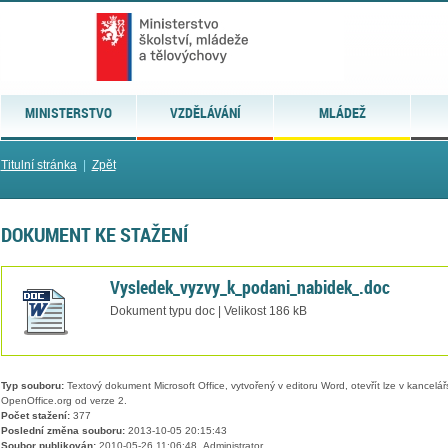
MINISTERSTVO
VZDĚLÁVÁNÍ
MLÁDEŽ
Titulní stránka
|
Zpět
DOKUMENT KE STAŽENÍ
Vysledek_vyzvy_k_podani_nabidek_.doc
Dokument typu doc | Velikost 186 kB
Typ souboru:
Textový dokument Microsoft Office, vytvořený v editoru Word, otevřít lze v kancelářs
OpenOffice.org od verze 2.
Počet stažení:
377
Poslední změna souboru:
2013-10-05 20:15:43
Soubor publikován:
2010-05-26 11:06:48, Administrator