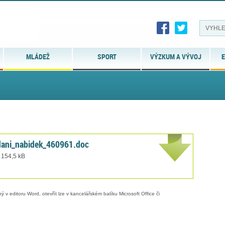
MLÁDEŽ
SPORT
VÝZKUM A VÝVOJ
E
dani_nabidek_460961.doc
 154,5 kB
 v editoru Word, otevřít lze v kancelářském balíku Microsoft Office či