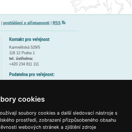
|
prohlášení o přístupnosti
|
RSS
Kontakt pro veřejnost
Karmelitská 529/5
118 12 Praha 1
tel. ústředna:
+420 234 811 111
Podatelna pro veřejnost:
pondělí a středa - 7:30-17:00
úterý a čtvrtek - 7:30-15:30
pátek - 7:30-14:00
bory cookies
8:30 - 9:30 - bezpečnostní přestávka
(více informací
ZDE
)
užívají soubory cookies a další sledovací nástroje s
elského prostředí, zobrazení přizpůsobeného obsahu
Elektronická podatelna:
těvnosti webových stránek a zjištění zdroje
posta@msmt
gov
cz