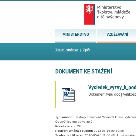
MINISTERSTVO
VZDĚLÁVÁNÍ
Titulní stránka
|
Zpět
DOKUMENT KE STAŽENÍ
Vysledek_vyzvy_k_po
Dokument typu doc | Velikost
Typ souboru:
Textový dokument Microsoft Office, vytvořený
OpenOffice.org od verze 2.
Počet stažení:
290
Poslední změna souboru:
2013-08-16 09:39:46
Soubor publikován:
2010-05-26 11:06:48, Administrator