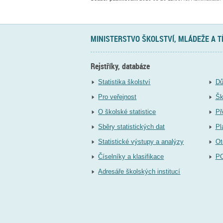
MINISTERSTVO ŠKOLSTVÍ, MLÁDEŽE A 
Rejstříky, databáze
Statistika školství
Dů
Pro veřejnost
Šk
O školské statistice
Př
Sběry statistických dat
Pl
Statistické výstupy a analýzy
Ot
Číselníky a klasifikace
P
Adresáře školských institucí