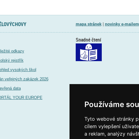
TĚLOVÝCHOVY
mapa stránek
|
novinky e-mailem
Snadné čtení
ležité odkazy
olský rejstřík
ehled vysokých škol
án veřejných zakázek 2026
evřená data
ORTÁL YOUR EUROPE
Používáme sou
Tyto webové stránky po
cílem vylepšení uživat
a reklam, analýzy návš