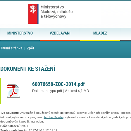
MINISTERSTVO
VZDĚLÁVÁNÍ
MLÁDEŽ
Titulní stránka
|
Zpět
DOKUMENT KE STAŽENÍ
60076658-ZOC-2014.pdf
Dokument typu pdf | Velikost 4,1 MB
Typ souboru:
Univerzálně použitelný formát dokumentů, který je určen především k tisku, prezen
tisknout jej lze např. v programu
Adobe Reader
, vytvářet v mnoha kancelářských a grafických pr
doporučován k použití na webu.
Počet stažení:
2937
Soubor publikován:
2017-11-14 12:01:12