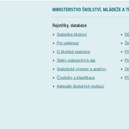
MINISTERSTVO ŠKOLSTVÍ, MLÁDEŽE A 
Rejstříky, databáze
Statistika školství
Dů
Pro veřejnost
Šk
O školské statistice
Př
Sběry statistických dat
Pl
Statistické výstupy a analýzy
Ot
Číselníky a klasifikace
P
Adresáře školských institucí