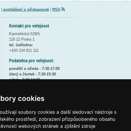
|
prohlášení o přístupnosti
|
RSS
Kontakt pro veřejnost
Karmelitská 529/5
118 12 Praha 1
tel. ústředna:
+420 234 811 111
Podatelna pro veřejnost:
pondělí a středa - 7:30-17:00
úterý a čtvrtek - 7:30-15:30
pátek - 7:30-14:00
8:30 - 9:30 - bezpečnostní přestávka
bory cookies
(více informací
ZDE
)
Elektronická podatelna:
užívají soubory cookies a další sledovací nástroje s
posta@msmt
gov
cz
elského prostředí, zobrazení přizpůsobeného obsahu
ID datové schránky:
vidaawt
těvnosti webových stránek a zjištění zdroje