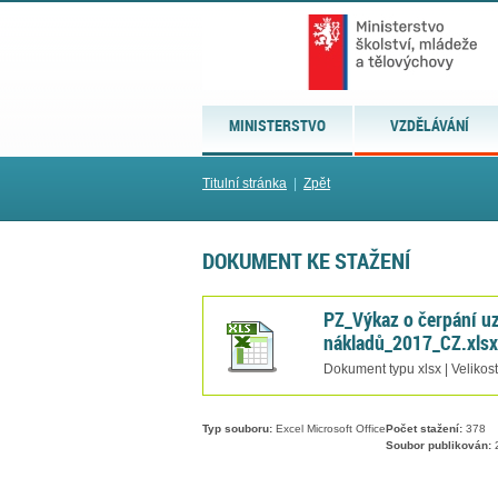
MINISTERSTVO
VZDĚLÁVÁNÍ
Titulní stránka
|
Zpět
DOKUMENT KE STAŽENÍ
PZ_Výkaz o čerpání u
nákladů_2017_CZ.xlsx
Dokument typu xlsx | Velikos
Typ souboru:
Excel Microsoft Office
Počet stažení:
378
Soubor publikován:
2