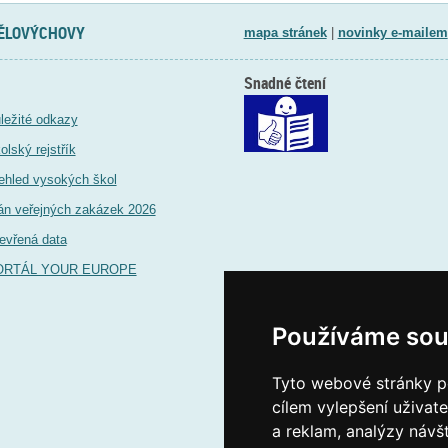
TĚLOVÝCHOVY
mapa stránek
|
novinky e-mailem
Snadné čtení
ležité odkazy
olský rejstřík
ehled vysokých škol
án veřejných zakázek 2026
evřená data
ORTÁL YOUR EUROPE
Používáme sou
Tyto webové stránky po
cílem vylepšení uživat
a reklam, analýzy návš