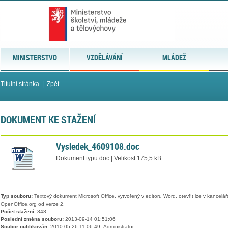
MINISTERSTVO
VZDĚLÁVÁNÍ
MLÁDEŽ
Titulní stránka
|
Zpět
DOKUMENT KE STAŽENÍ
Vysledek_4609108.doc
Dokument typu doc | Velikost 175,5 kB
Typ souboru:
Textový dokument Microsoft Office, vytvořený v editoru Word, otevřít lze v kancelářs
OpenOffice.org od verze 2.
Počet stažení:
348
Poslední změna souboru:
2013-09-14 01:51:06
Soubor publikován:
2010-05-26 11:06:49, Administrator