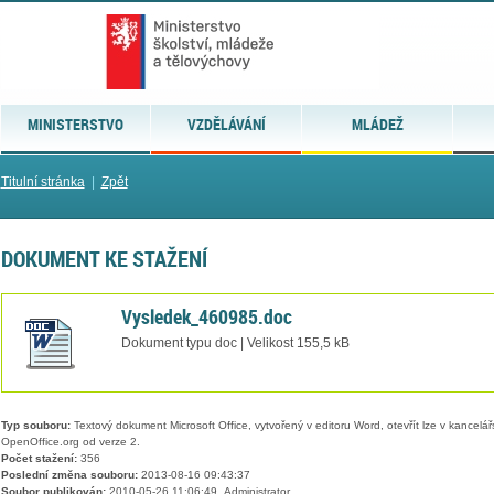
MINISTERSTVO
VZDĚLÁVÁNÍ
MLÁDEŽ
Titulní stránka
|
Zpět
DOKUMENT KE STAŽENÍ
Vysledek_460985.doc
Dokument typu doc | Velikost 155,5 kB
Typ souboru:
Textový dokument Microsoft Office, vytvořený v editoru Word, otevřít lze v kancelářs
OpenOffice.org od verze 2.
Počet stažení:
356
Poslední změna souboru:
2013-08-16 09:43:37
Soubor publikován:
2010-05-26 11:06:49, Administrator