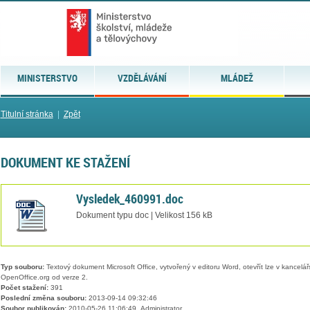
MINISTERSTVO
VZDĚLÁVÁNÍ
MLÁDEŽ
Titulní stránka
|
Zpět
DOKUMENT KE STAŽENÍ
Vysledek_460991.doc
Dokument typu doc | Velikost 156 kB
Typ souboru:
Textový dokument Microsoft Office, vytvořený v editoru Word, otevřít lze v kancelářs
OpenOffice.org od verze 2.
Počet stažení:
391
Poslední změna souboru:
2013-09-14 09:32:46
Soubor publikován:
2010-05-26 11:06:49, Administrator