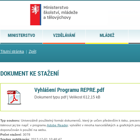
MINISTERSTVO
VZDĚLÁVÁNÍ
MLÁDEŽ
Titulní stránka
|
Zpět
DOKUMENT KE STAŽENÍ
Vyhlášení Programu REPRE.pdf
Dokument typu pdf | Velikost 612,15 kB
Typ souboru:
Univerzálně použitelný formát dokumentů, který je určen především k tisku, prezen
tisknout jej lze např. v programu
Adobe Reader
, vytvářet v mnoha kancelářských a grafických pr
doporučován k použití na webu.
Počet stažení:
3078
Soubor publikován:
2017-12-01 10:46:47