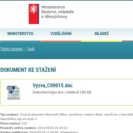
MINISTERSTVO
VZDĚLÁVÁNÍ
MLÁDEŽ
Titulní stránka
|
Zpět
DOKUMENT KE STAŽENÍ
Vyzva_C09015.doc
Dokument typu doc | Velikost 160 kB
Typ souboru:
Textový dokument Microsoft Office, vytvořený v editoru Word, otevřít lze v kancelářs
OpenOffice.org od verze 2.
Počet stažení:
419
Poslední změna souboru:
2013-09-03 21:46:23
Soubor publikován:
2010-05-26 11:06:49, Administrator