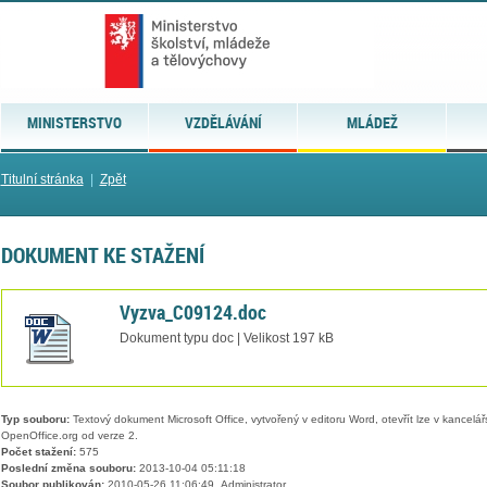
MINISTERSTVO
VZDĚLÁVÁNÍ
MLÁDEŽ
Titulní stránka
|
Zpět
DOKUMENT KE STAŽENÍ
Vyzva_C09124.doc
Dokument typu doc | Velikost 197 kB
Typ souboru:
Textový dokument Microsoft Office, vytvořený v editoru Word, otevřít lze v kancelářs
OpenOffice.org od verze 2.
Počet stažení:
575
Poslední změna souboru:
2013-10-04 05:11:18
Soubor publikován:
2010-05-26 11:06:49, Administrator