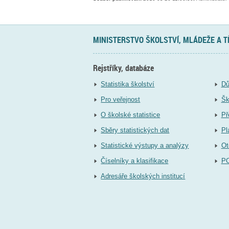
MINISTERSTVO ŠKOLSTVÍ, MLÁDEŽE A 
Rejstříky, databáze
Statistika školství
Dů
Pro veřejnost
Šk
O školské statistice
Př
Sběry statistických dat
Pl
Statistické výstupy a analýzy
Ot
Číselníky a klasifikace
P
Adresáře školských institucí