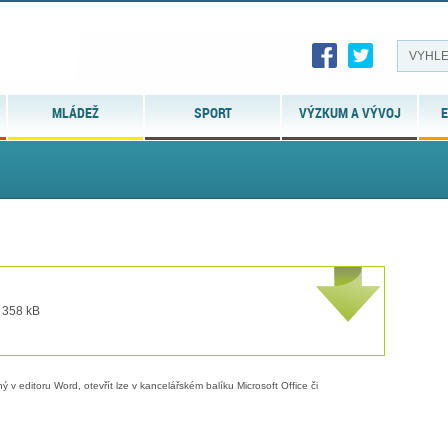
MLÁDEŽ
SPORT
VÝZKUM A VÝVOJ
E
t 358 kB
 v editoru Word, otevřít lze v kancelářském balíku Microsoft Office či