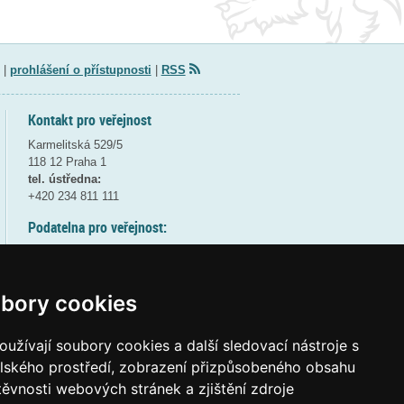
|
prohlášení o přístupnosti
|
RSS
Kontakt pro veřejnost
Karmelitská 529/5
118 12 Praha 1
tel. ústředna:
+420 234 811 111
Podatelna pro veřejnost:
pondělí a středa - 7:30-17:00
úterý a čtvrtek - 7:30-15:30
pátek - 7:30-14:00
bory cookies
8:30 - 9:30 - bezpečnostní přestávka
(více informací
ZDE
)
užívají soubory cookies a další sledovací nástroje s
elského prostředí, zobrazení přizpůsobeného obsahu
Elektronická podatelna:
těvnosti webových stránek a zjištění zdroje
posta@msmt
gov
cz