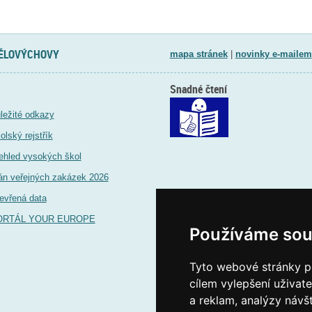
TĚLOVÝCHOVY
mapa stránek
|
novinky e-mailem
Snadné čtení
ležité odkazy
olský rejstřík
ehled vysokých škol
án veřejných zakázek 2026
evřená data
ORTÁL YOUR EUROPE
Používáme sou
Tyto webové stránky po
cílem vylepšení uživat
a reklam, analýzy návš