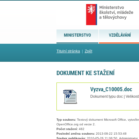
MINISTERSTVO
VZDĚLÁVÁNÍ
Titulní stránka
|
Zpět
DOKUMENT KE STAŽENÍ
Vyzva_C10005.doc
Dokument typu doc | Velikos
Typ souboru:
Textový dokument Microsoft Office, vytvořený
OpenOffice.org od verze 2.
Počet stažení:
482
Poslední změna souboru:
2013-08-22 15:53:48
Soubor publikován:
2010-05-26 11:06:50, Administrator