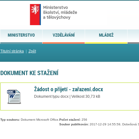
MINISTERSTVO
VZDĚLÁVÁNÍ
MLÁDEŽ
Titulní stránka
|
Zpět
DOKUMENT KE STAŽENÍ
Žádost o přijetí - zařazení.docx
Dokument typu docx | Velikost 30,73 kB
Typ souboru:
Dokument Microsoft Office.
Počet stažení:
256
Soubor publikován:
2017-12-29 14:55:59, Dobešová S